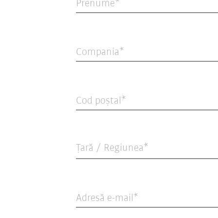
Prenume
Compania
Cod poștal
Țară / Regiunea*
Adresă e-mail