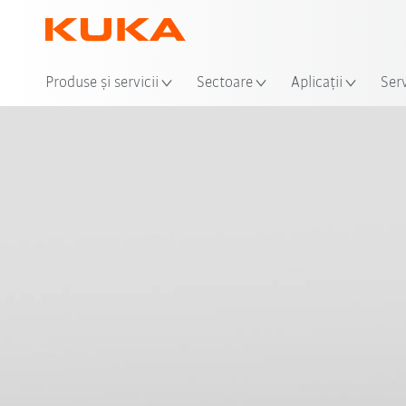
Loca
Produse şi servicii
Sectoare
Aplicații
Serv