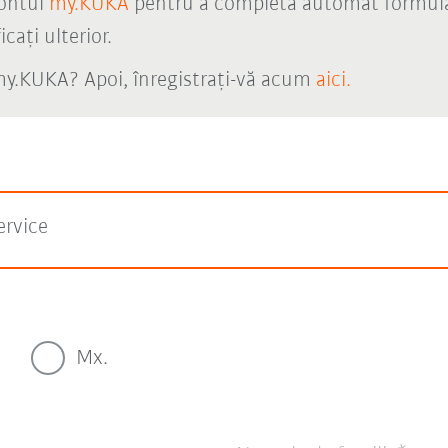
contul
my.KUKA
pentru a completa automat formularu
cați ulterior.
my.KUKA? Apoi, înregistrați-vă acum
aici.
rvice
Mx.