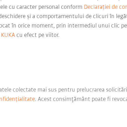
mele cu caracter personal conform
Declarației de co
e deschidere și a comportamentului de clicuri în leg
cat în orice moment, prin intermediul unui clic pe
a KUKA
cu efect pe viitor.
tele colectate mai sus pentru prelucrarea solicitări
nfidențialitate
. Acest consimţământ poate fi revoc