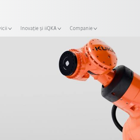
Română / Romanian
ție
icii
Inovație și iiQKA
Companie