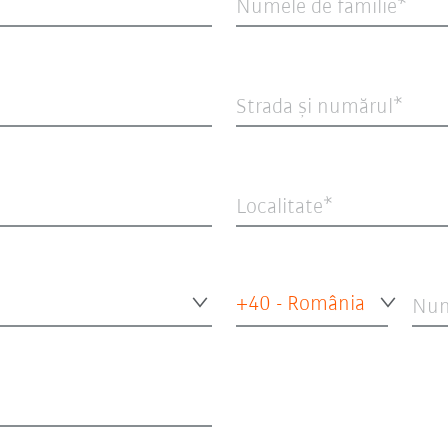
Numele de familie
Strada şi numărul
Localitate
+40 - România
Num