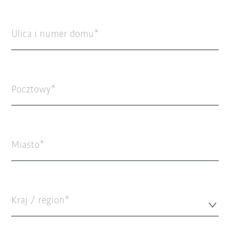
Ulica i numer domu
Pocztowy
Miasto
Kraj / region*