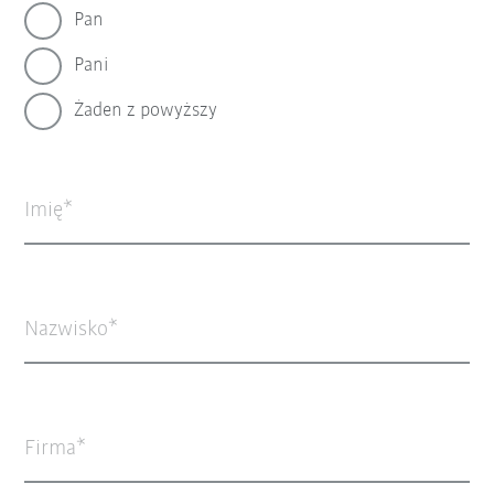
Pan
Pani
Żaden z powyższy
Imię
Nazwisko
Firma