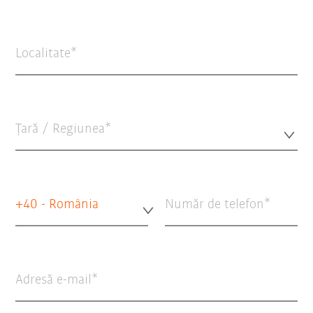
Localitate
Țară / Regiunea*
+40 - România
Număr de telefon
Adresă e-mail