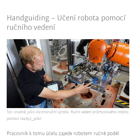
Handguiding – Učení robota pomocí
ručního vedení
Tak snadné, jako vlastnoruční výroba: Ruční vedení průmyslového robota
pomocí ready2_pilot
Pracovník k tomu účelu zajede robotem ručně podél