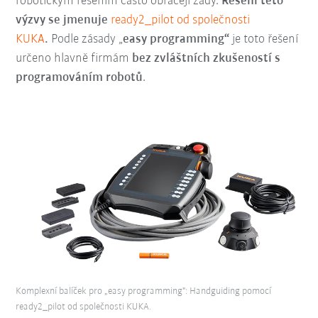
robotickým řešením často obracejí zády.
Řešení této
výzvy se jmenuje
ready2_pilot od společnosti
KUKA
.
Podle zásady „
easy programming“
je toto řešení
určeno hlavně firmám
bez zvláštních zkušeností s
programováním robotů
.
Komplexní balíček pro „easy programming": Handguiding pomocí
ready2_pilot od společnosti KUKA.