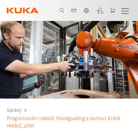
Slovenčina / Slovak
Správy
Programování robotů: Handguiding s pomocí KUKA
ready2_pilot