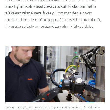
na robota rychle zvyknou a naučí se „zadávat“ úkoly,
aniž by museli absolvovat rozsáhlá školení nebo
získávat různé certifikáty
. Commander je navíc
multifunkční. Je možné jej použít u všech typů robotů,
investice se tedy amortizuje za velmi krátkou dobu.
Srdcem ready2_pilot je ovladač pro přesné ruční vedení průmyslového