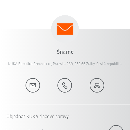
$name
KUKA Robotics Czech s.r.o., Prazska 239, 250 66 Zdiby, Ceská republika
Objednať KUKA tlačové správy