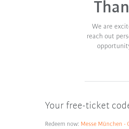
Than
We are excit
reach out pers
opportunit
Your free-ticket co
Redeem now:
Messe München - Gu