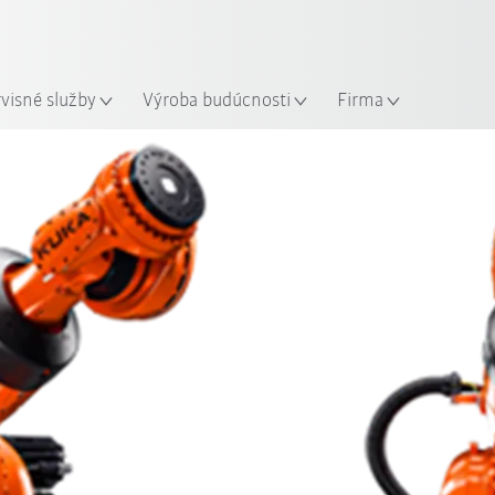
Slovenčina / Slovak
sto
rvisné služby
Výroba budúcnosti
Firma