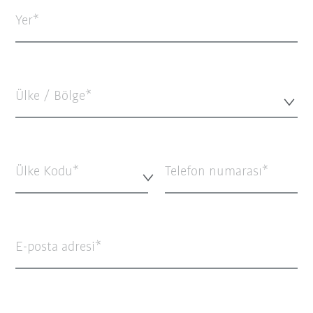
Yer
Ülke / Bölge*
Ülke Kodu*
Telefon numarası
E-posta adresi