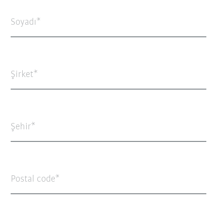
Soyadı
Şirket
Şehir
Postal code