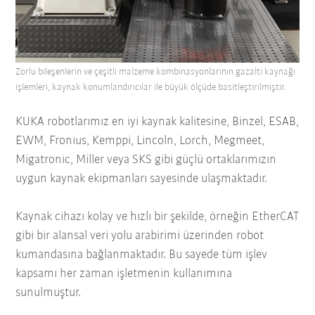
Zorlu bileşenlerin ve çeşitli malzeme kombinasyonlarının gazaltı kaynağı
işlemleri, kaynak konumlandırıcılar ile büyük ölçüde basitleştirilmiştir.
KUKA robotlarımız en iyi kaynak kalitesine, Binzel, ESAB,
EWM, Fronius, Kemppi, Lincoln, Lorch, Megmeet,
Migatronic, Miller veya SKS gibi güçlü ortaklarımızın
uygun kaynak ekipmanları sayesinde ulaşmaktadır.
Kaynak cihazı kolay ve hızlı bir şekilde, örneğin EtherCAT
gibi bir alansal veri yolu arabirimi üzerinden robot
kumandasına bağlanmaktadır. Bu sayede tüm işlev
kapsamı her zaman işletmenin kullanımına
sunulmuştur.