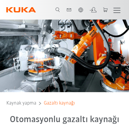
Türkçe / Turkish
etler
Yöntem
Kaynak bileşenleri
Yazılım
Kaynak teknolojisi
Kaynak yapma
Gazaltı kaynağı
Otomasyonlu gazaltı kaynağı