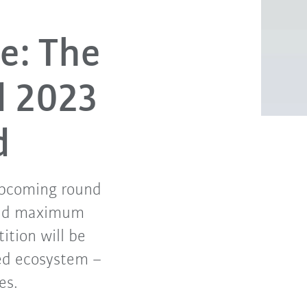
e: The
d 2023
d
 upcoming round
 and maximum
tition will be
ed ecosystem –
es.