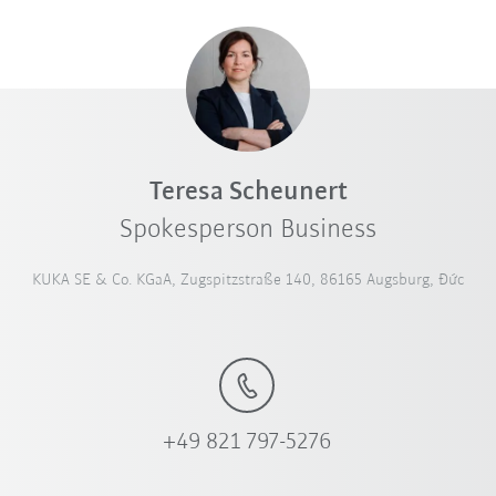
Teresa Scheunert
Spokesperson Business
KUKA SE & Co. KGaA, Zugspitzstraße 140, 86165 Augsburg, Đức
+49 821 797-5276