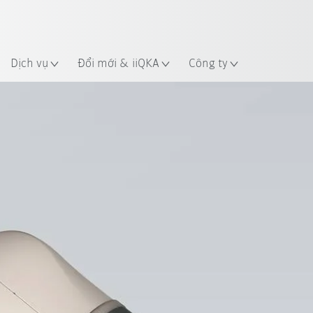
 điểm
Dịch vụ
Đổi mới & iiQKA
Công ty