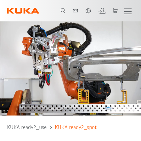
Vui lòng lựa chọn một ngôn ngữ:
KUKA ready2_use
KUKA ready2_spot