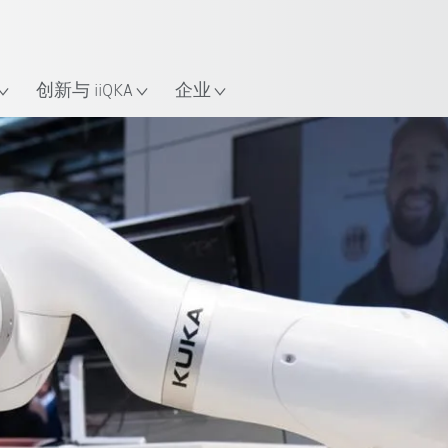
中文 / Chinese
置
创新与 iiQKA
企业
所有系统合作伙伴