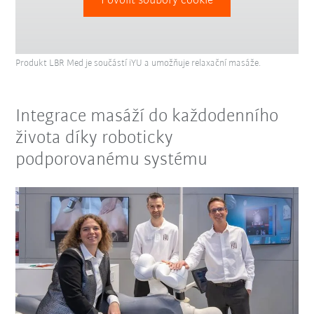
Povolit soubory cookie
Produkt LBR Med je součástí iYU a umožňuje relaxační masáže.
Integrace masáží do každodenního
života díky roboticky
podporovanému systému