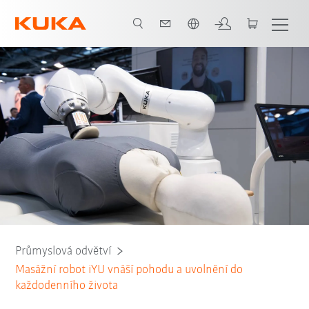
Čeština / Czech
Všichni systémoví partneři
Průmyslová odvětví
Masážní robot iYU vnáší pohodu a uvolnění do
každodenního života