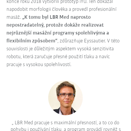
konce roku 2018 vytvořili prototyp iYU. Ten dokázal
napodobit morfologii člověka a provedl profesionální
masáž.
„K tomu byl LBR Med naprosto
nepostradatelný, protože dokáže realizovat
nejrůznější masážní programy spolehlivýma a
flexibilním způsobem“
, zdůrazňuje Eyssautier. V této
souvislosti je důležitým aspektem vysoká senzitivita
robotu, která zaručuje přesné použití tlaku a navíc
pracuje s vysokou spolehlivostí.
LBR Med pracuje s maximální přesností, a to co do
pohybu i používání tlaku, a program provádí rovněž s