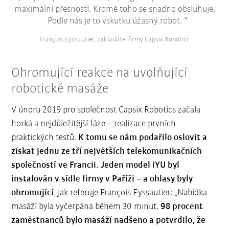
maximální přesností. Kromě toho se snadno obsluhuje.
Podle nás je to vskutku úžasný robot.
François Eyssautier, zakladatel firmy Capsix Robotics
Ohromující reakce na uvolňující
robotické masáže
V únoru 2019 pro společnost Capsix Robotics začala
horká a nejdůležitější fáze – realizace prvních
praktických testů.
K tomu se nám podařilo oslovit a
získat jednu ze tří největších telekomunikačních
společností ve Francii. Jeden model iYU byl
instalován v sídle firmy v Paříži – a ohlasy byly
ohromující
, jak referuje François Eyssautier: „Nabídka
masáží byla vyčerpána během 30 minut.
98 procent
zaměstnanců bylo masáží nadšeno a potvrdilo, že