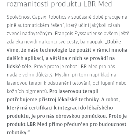
rozmanitosti produktu LBR Med
Společnost Capsix Robotics v současné době pracuje na
plně automatickém řešení, který učiní jakýkoli zásah
zvenčí nadbytečným. François Eyssautier se ovšem ještě
zdaleka nevidí na konci své cesty, ba naopak:
„Dobře
víme, že naše technologie lze použít v rámci mnoha
dalších aplikací, a většina z nich se provádí na
lidské těle.
Právě proto je robot LBR Med pro nás
nadále velmi důležitý. Myslím při tom například na
laserovou terapii k odstranění tetování, ochlupení nebo
kožních pigmentů.
Pro laserovou terapii
potřebujeme přístroj lékařské techniky. A robot,
který má certifikaci k integraci do lékařského
produktu, je pro nás obrovskou pomůckou. Proto je
produkt LBR Med přímo předurčen pro budoucnost
robotiky.“