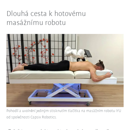
Dlouhá cesta k hotovému
masážnímu robotu
Pohodlí a uvolnění jediným stisknutím tlačítka na masážním robotu iYU
od společnosti Capsix Robotics.