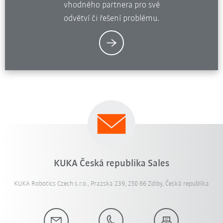
vhodného partnera pro své
odvětví či řešení problému.
KUKA Česká republika Sales
KUKA Robotics Czech s.r.o., Prazska 239, 250 66 Zdiby, Česká republika