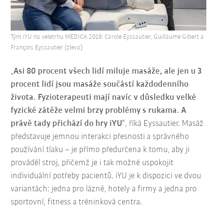
Tým iYU na veletrhu MEDICA 2019: Carole Eyssautier, Guillaume Gibert a
François Eyssautier (zleva)
„
Asi 80 procent všech lidí miluje masáže, ale jen u 3
procent lidí jsou masáže součástí každodenního
života. Fyzioterapeuti mají navíc v důsledku velké
fyzické zátěže velmi brzy problémy s rukama. A
právě tady přichází do hry iYU
“, říká Eyssautier. Masáž
představuje jemnou interakci přesnosti a správného
používání tlaku – je přímo předurčena k tomu, aby ji
prováděl stroj, přičemž je i tak možné uspokojit
individuální potřeby pacientů. iYU je k dispozici ve dvou
variantách: jedna pro lázně, hotely a firmy a jedna pro
sportovní, fitness a tréninková centra.