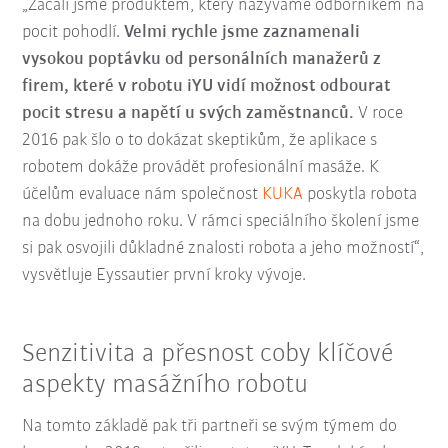
„Začali jsme produktem, který nazýváme odborníkem na
pocit pohodlí.
Velmi rychle jsme zaznamenali
vysokou poptávku od personálních manažerů z
firem, které v robotu iYU vidí možnost odbourat
pocit stresu a napětí u svých zaměstnanců.
V roce
2016 pak šlo o to dokázat skeptikům, že aplikace s
robotem dokáže provádět profesionální masáže. K
účelům evaluace nám společnost
KUKA
poskytla robota
na dobu jednoho roku. V rámci speciálního školení jsme
si pak osvojili důkladné znalosti robota a jeho možností“,
vysvětluje Eyssautier první kroky vývoje.
Senzitivita a přesnost coby klíčové
aspekty masážního robotu
Na tomto základě pak tři partneři se svým týmem do