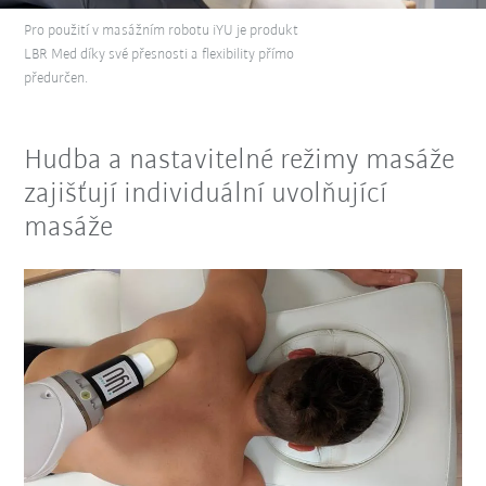
Pro použití v masážním robotu iYU je produkt
LBR Med díky své přesnosti a flexibility přímo
předurčen.
Hudba a nastavitelné režimy masáže
zajišťují individuální uvolňující
masáže