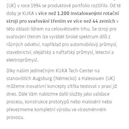
(UK) v roce 1994 se produktové portfolio rozšířilo. Od té
doby je KUKA s
více než 1.200 instalovanými rotační
stroji pro svařování třením ve více než 44 zemích
v
této oblasti lídrem na celosvětovém trhu. Se stroji pro
svařování třením lze vyrábět široké spektrum dílů z
různých odvětví, například pro automobilový průmysl,
stavebnictví, olejářský a naftařský průmysl, letectví a
elektroprůmysl.
Díky našim jedinečným KUKA Tech-Center na
stanovištích Augsburg (Německo) a Halesowen (UK)
můžeme inovativní koncepty zítřka testovat v praxi již
dnes. Dále Vám nabízíme další služby jako validace
procesu, konstrukce prototypů nebo malosérií nebo
převezmeme kompletní výrobu ve vícesměnném
provozu.