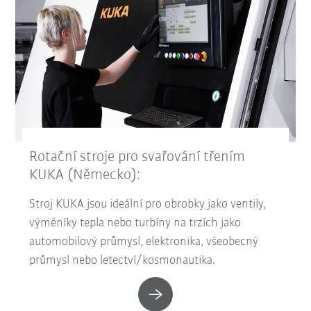
Rotační stroje pro svařování třením
KUKA (Německo):
Stroj KUKA jsou ideální pro obrobky jako ventily,
výměníky tepla nebo turbíny na trzích jako
automobilový průmysl, elektronika, všeobecný
průmysl nebo letectví/kosmonautika.