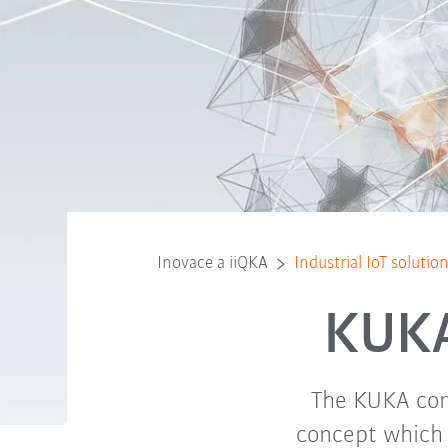
Inovace a iiQKA
Industrial IoT soluti
KUKA 
The KUKA cons
concept which 