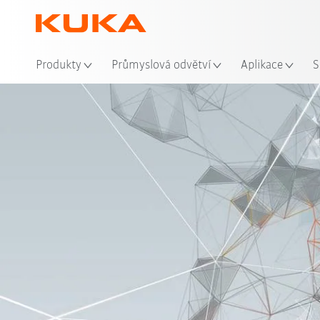
Mís
Produkty
Průmyslová odvětví
Aplikace
S