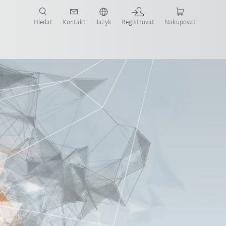
 KUKA případové studie a roboty pro váš obor a požadovanou aplikaci!
em KUKA!
Hledat
Kontakt
Jazyk
Registrovat
Nakupovat