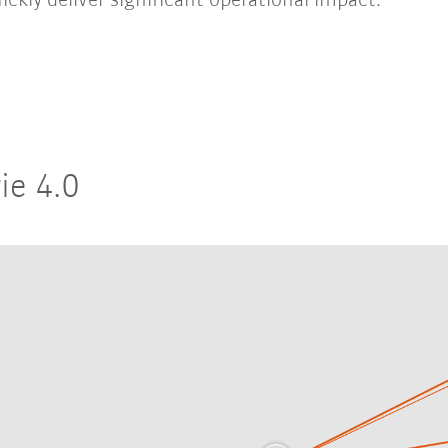
ickly deliver significant operational impact.
ie 4.0