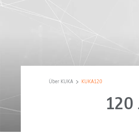
Über KUKA
KUKA120
120 