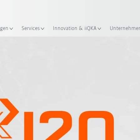
Englisch / English
ndort
gen
Services
Innovation & iiQKA
Unternehme
KUKA Events
KUKA Geschichte