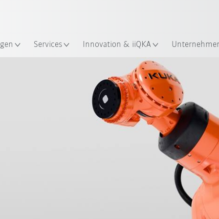
Englisch / English
ndort
gen
Services
Innovation & iiQKA
Unternehme