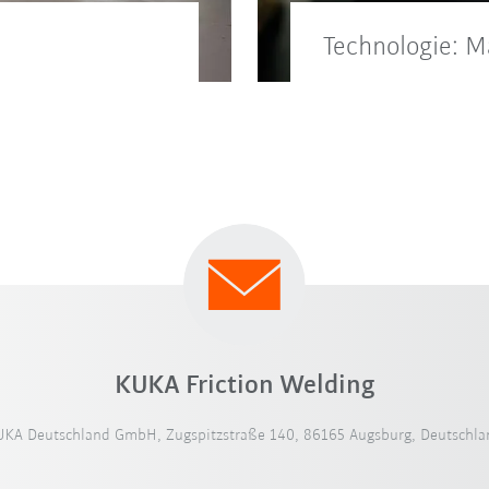
Technologie: 
rden weltweit
Die von KUKA entw
uigkeit während des
Pressschweißverfah
Produktionskosten
KUKA Friction Welding
UKA Deutschland GmbH, Zugspitzstraße 140, 86165 Augsburg, Deutschla