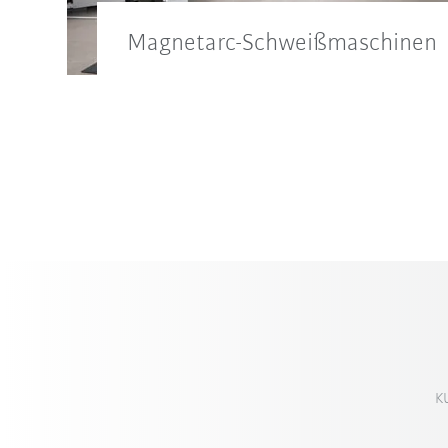
Magnetarc-Schweißmaschinen
KUKA Magnetarc-Schweißmaschinen we
eingesetzt. Die exakte Positioniergena
Schweißvorgangs ist nur ein Vorteil.
K