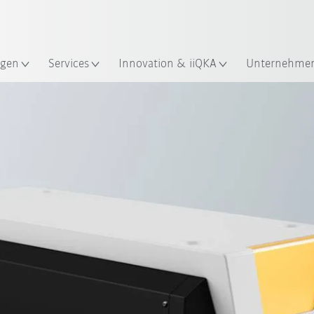
Französisch / French
gen
Services
Innovation & iiQKA
Unternehme