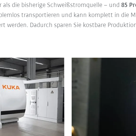
er als die bisherige Schweißstromquelle – und
85 Pr
roblemlos transportieren und kann komplett in di
rt werden. Dadurch sparen Sie kostbare Produktion