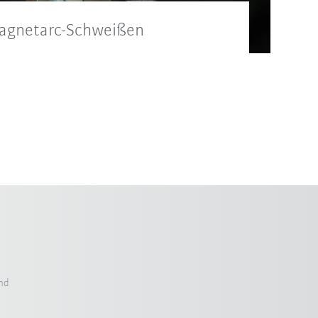
Magnetarc-Schweißen
ickelte Technologie gehört zu den
ren. Reduzieren Sie Ihre
 bei besten Schweißergebnissen.
nd