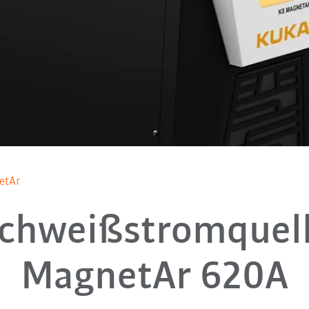
etAr
chweißstromquel
MagnetAr 620A