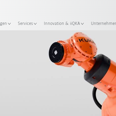
Französisch / French
gen
Services
Innovation & iiQKA
Unternehme