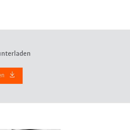
nterladen
den