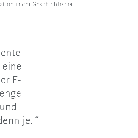
ion in der Geschichte der
gente
 eine
er E-
 enge
 und
denn je.