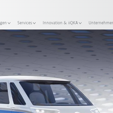
Französisch / French
gen
Services
Innovation & iiQKA
Unternehme