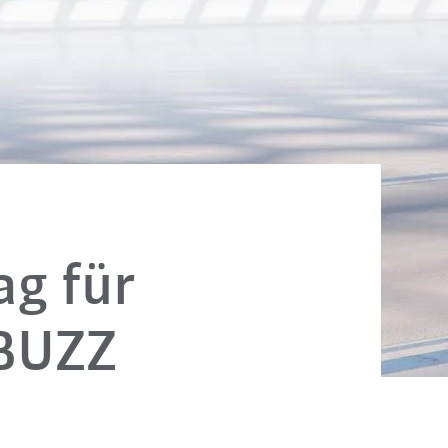
ag für
 BUZZ