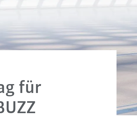
ag für
 BUZZ