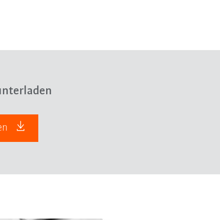
nterladen
den