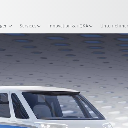
Englisch / English
ndort
gen
Services
Innovation & iiQKA
Unternehme