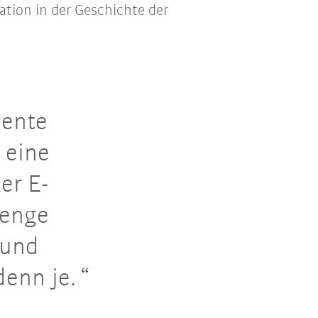
ion in der Geschichte der
gente
 eine
er E-
 enge
 und
denn je.