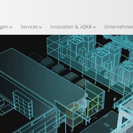
Französisch / French
gen
Services
Innovation & iiQKA
Unternehme