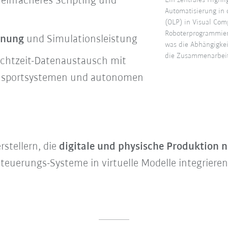
 einfacheres Scripting und
Ein zentrales Highl
Automatisierung in 
(OLP) in Visual Com
Roboterprogrammieru
nnung
und Simulationsleistung
was die Abhängigkei
die Zusammenarbeit
chtzeit-Datenaustausch mit
ansportsystemen und autonomen
stellern, die
digitale und physische Produktion n
euerungs-Systeme in virtuelle Modelle integrieren