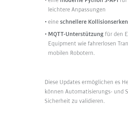
eine
moderne Python 3-API
für
leichtere Anpassungen
eine
schnellere Kollisionserke
MQTT-Unterstützung
für den E
Equipment wie fahrerlosen Tr
mobilen Robotern.
Diese Updates ermöglichen es Her
können Automatisierungs- und St
Sicherheit zu validieren.