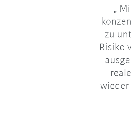
Mit
konzent
zu unt
Risiko 
ausge
real
wieder