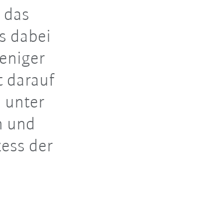
 das
ms dabei
weniger
t darauf
 unter
n und
ess der