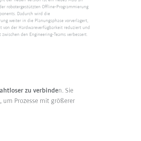
ight der neuen Version ist ein neues Maß an
der robotergestützten Offline‑Programmierung
ponents. Dadurch wird die
ng weiter in die Planungsphase vorverlagert,
t von der Hardwareverfügbarkeit reduziert und
 zwischen den Engineering‑Teams verbessert.
ahtloser zu verbinde
n. Sie
, um Prozesse mit größerer