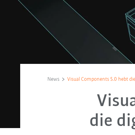
News
Visual Components 5.0 hebt die 
Visu
die di