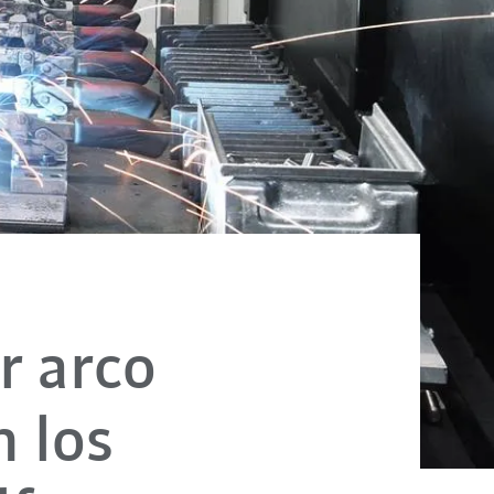
r arco
n los