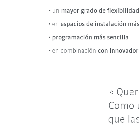
un
mayor grado de flexibilida
en
espacios de instalación má
programación más sencilla
en combinación
con innovador
Quere
Como u
que la