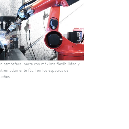
en atmósfera inerte con máxima flexibilidad y
tremadamente fácil en los espacios de
ueños.