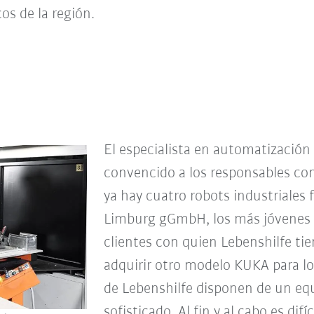
os de la región.
El especialista en automatizació
convencido a los responsables con
ya hay cuatro robots industriales
Limburg gGmbH, los más jóvenes 
clientes con quien Lebenshilfe ti
adquirir otro modelo KUKA para los
de Lebenshilfe disponen de un eq
sofisticado. Al fin y al cabo es dif