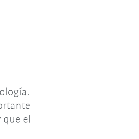
ología.
ortante
 que el