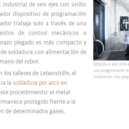
industrial de seis ejes con unión
ador dispositivo de programación
ador trabaja solo a través de una
mentos de control mecánicos o
 brazo plegado es más compacto y
e de soldadura con alimentación de
 mano del robot.
Soldadura por arco 
una programación ex
los talleres de Lebenshilfe, el
instalación más peq
ra la
soldadura por arco en
 este procedimiento: el metal
ermanece protegido frente a la
ión de determinados gases.