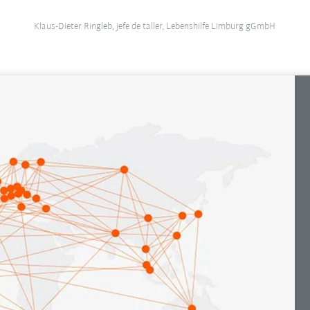
Klaus-Dieter Ringleb, jefe de taller, Lebenshilfe Limburg gGmbH