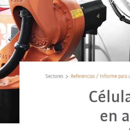
Sectores
Referencias / Informe para 
Célul
en a