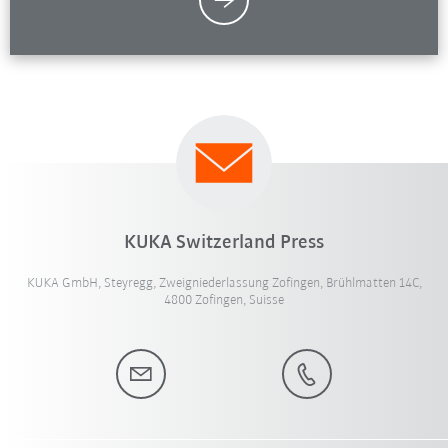
KUKA Switzerland Press
KUKA GmbH, Steyregg, Zweigniederlassung Zofingen, Brühlmatten 14C,
4800 Zofingen, Suisse