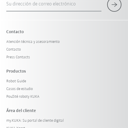
Su dirección de correo electrónico
×
1 Filtro (
Mexico
)
Contacto
Atención técnica y asesoramiento
Contacto
Press Contacts
Productos
Robot Guide
Restablecer filtro
Casos de estudio
Použité roboty KUKA
Área del cliente
my.KUKA: Su portal de cliente digital