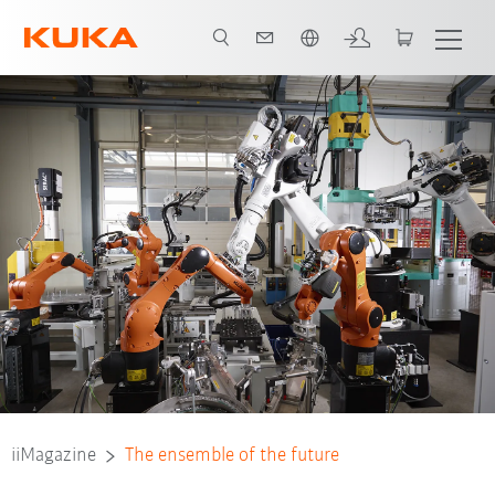
span / Spanish
iiMagazine
The ensemble of the future