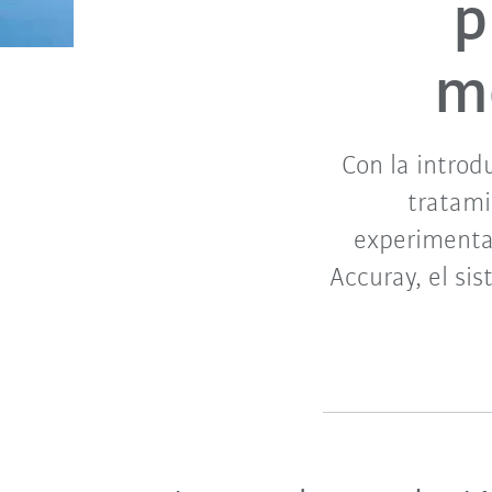
p
m
Con la introdu
tratami
experimenta
Accuray, el sis