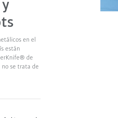
 y
ts
metálicos en el
ís están
berKnife® de
, no se trata de