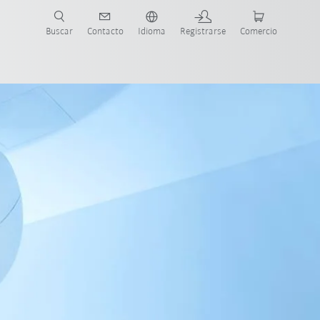
Buscar
Contacto
Idioma
Registrarse
Comercio
ueva Guía de Robots