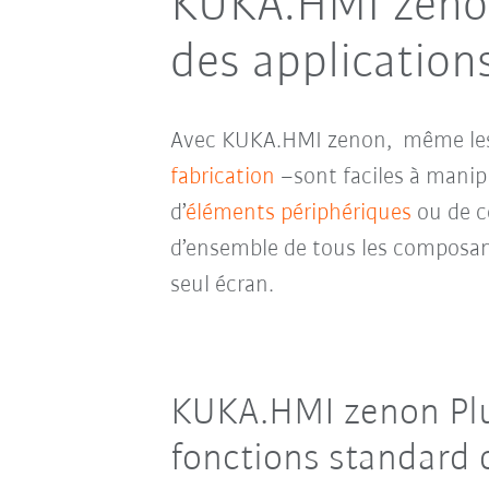
KUKA.HMI zenon
des application
Avec KUKA.HMI zenon,
même les
fabrication
–
sont faciles à manipu
d’
éléments périphériques
ou de c
d’ensemble de tous les composant
seul écran.
KUKA.HMI zenon Plug
fonctions standard