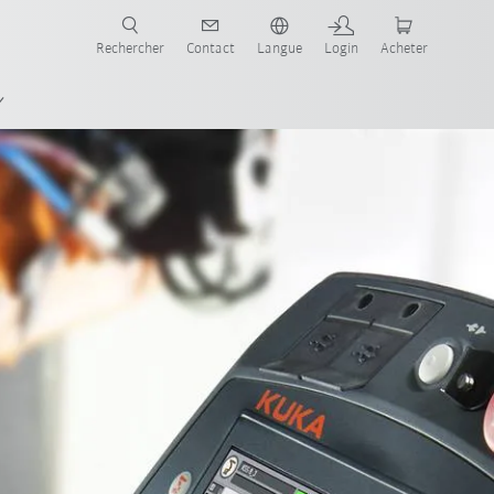
robots pour votre secteur et l'application souhaitée!
Rechercher
Contact
Langue
Login
Acheter
KA.HMI zenon Development