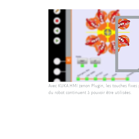
Avec KUKA.HMI zenon Plugin, les touches fixes
du robot continuent à pouvoir être utilisées.