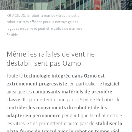
KR AGILUS, le robot laveur de vitres : le petit
robot est très efficace pour le nettoyage des
façades en verre et peut être utilisé de manière
flexible
Même les rafales de vent ne
déstabilisent pas Ozmo
Toute la
technologie intégrée dans Ozmo est
extrêmement progressiste
, en particulier le
logiciel
ainsi que les
composants matériels de première
classe
. Ils permettent d’une part à Skyline Robotics de
contrôler les mouvements du robot et de les
adapter en permanence
pendant que le robot nettoie
les vitres. Et ils permettent d’autre part de
stabiliser la
plate-forme de travail avec le robot en temps réel
.