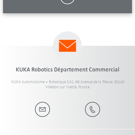
KUKA Robotics Département Commercial
KUKA Automatisme + Robotique SAS, 66 Avenue de la Plesse, 91140
Villebon sur Yvette, France