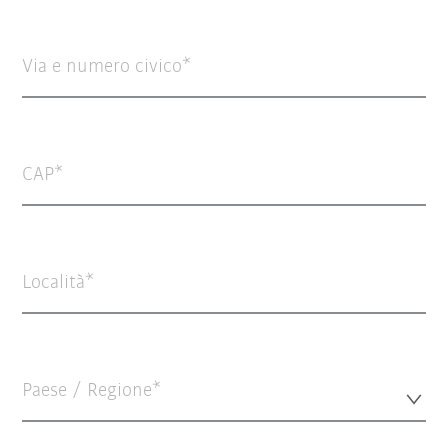
Via e numero civico
CAP
Località
Paese / Regione*