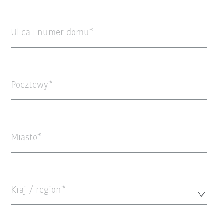
Ulica i numer domu
Pocztowy
Miasto
Kraj / region*