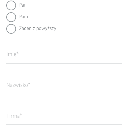
Pan
Pani
Żaden z powyższy
Imię
Nazwisko
Firma