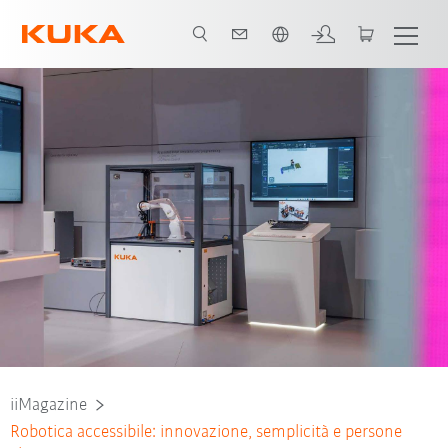
Italiano / Italian
iiQKA.OS2
Robot AMR
Conclusioni
iiMagazine
Robotica accessibile: innovazione, semplicità e persone