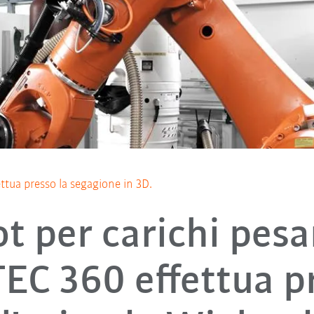
fettua presso la segagione in 3D.
ot per carichi pes
EC 360 effettua p