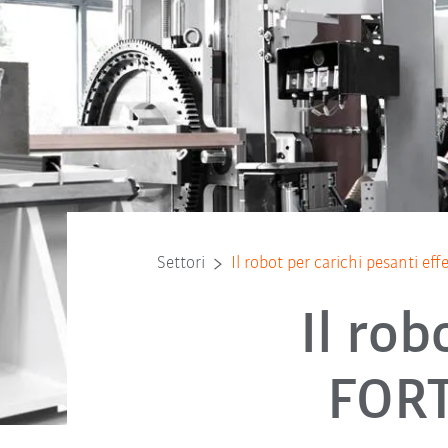
Settori
Il robot per carichi pesanti ef
Il rob
FORT