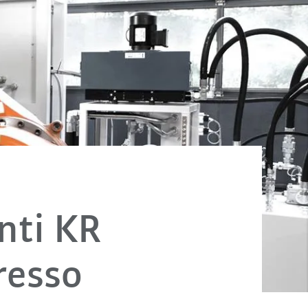
anti KR
resso