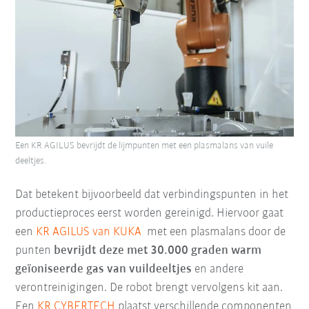
Een KR AGILUS bevrijdt de lijmpunten met een plasmalans van vuile
deeltjes.
Dat betekent bijvoorbeeld dat verbindingspunten in het
productieproces eerst worden gereinigd. Hiervoor gaat
een
KR AGILUS van KUKA
met een plasmalans door de
punten
bevrijdt deze met 30.000 graden warm
geïoniseerde gas van vuildeeltjes
en andere
verontreinigingen. De robot brengt vervolgens kit aan.
Een
KR CYBERTECH
plaatst verschillende componenten