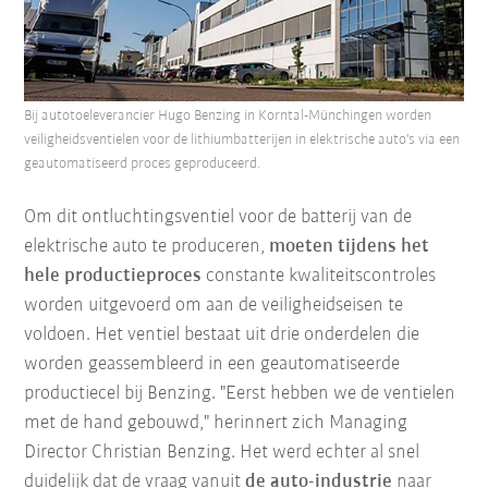
Bij autotoeleverancier Hugo Benzing in Korntal-Münchingen worden
veiligheidsventielen voor de lithiumbatterijen in elektrische auto's via een
geautomatiseerd proces geproduceerd.
Om dit ontluchtingsventiel voor de batterij van de
elektrische auto te produceren,
moeten tijdens het
hele productieproces
constante kwaliteitscontroles
worden uitgevoerd om aan de veiligheidseisen te
voldoen. Het ventiel bestaat uit drie onderdelen die
worden geassembleerd in een geautomatiseerde
productiecel bij Benzing. "Eerst hebben we de ventielen
met de hand gebouwd," herinnert zich Managing
Director Christian Benzing. Het werd echter al snel
duidelijk dat de vraag vanuit
de auto-industrie
naar