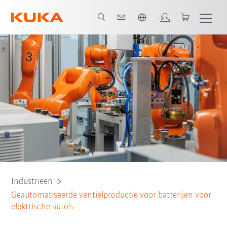
Nederlands / Dutch
e grijpen
Grijperprecisie
Systeem Partner
Alle systeempartners
Industrieën
Geautomatiseerde ventielproductie voor batterijen voor
elektrische auto's