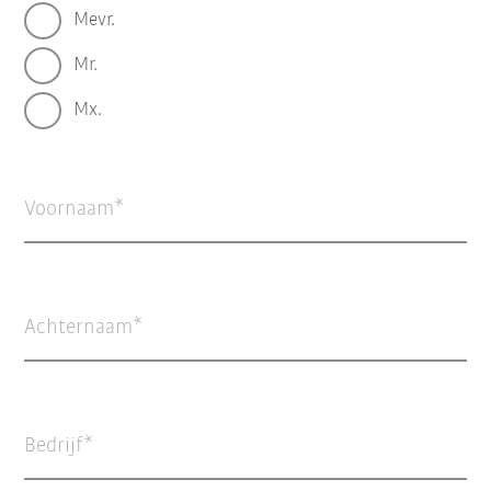
Mevr.
Mr.
Mx.
Voornaam
Achternaam
Bedrijf