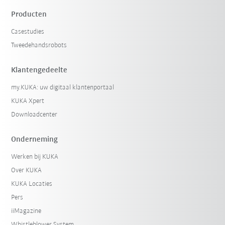
Producten
Casestudies
Tweedehandsrobots
Klantengedeelte
my.KUKA: uw digitaal klantenportaal
KUKA Xpert
Downloadcenter
Onderneming
Werken bij KUKA
Over KUKA
KUKA Locaties
Pers
iiMagazine
Whistleblower System