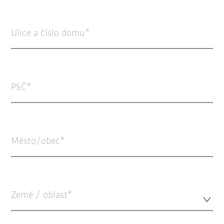
Ulice a číslo domu
PSČ
Město/obec
Země / oblast*