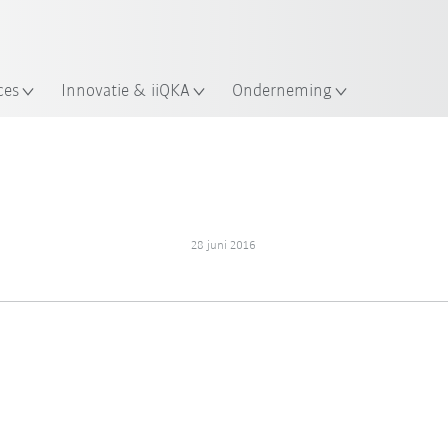
Nederlands / Dutch
ces
Innovatie & iiQKA
Onderneming
28 juni 2016