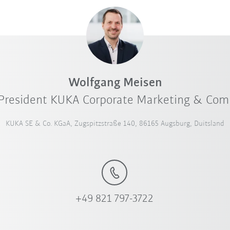
Wolfgang Meisen
 President KUKA Corporate Marketing & Co
KUKA SE & Co. KGaA, Zugspitzstraße 140, 86165 Augsburg, Duitsland
+49 821 797-3722