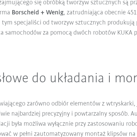
zajmującego się obróbką tworzyw sztucznych są prz
firma
Borscheid + Wenig
, zatrudniająca obecnie 45
 tym specjaliści od tworzyw sztucznych produkują 
ta samochodów za pomocą dwóch robotów KUKA pra
łowe do układania i mo
iającego zarówno odbiór elementów z wtryskarki, 
ie najbardziej precyzyjny i powtarzalny sposób. 
lacji była możliwa wyłącznie przy zastosowaniu ro
wać w pełni zautomatyzowany montaż klipsów na 