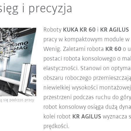
ęg i precyzja
Roboty
KUKA KR 60
i
KR AGILUS
pracy w kompaktowym module w za
Wenig. Zaletami robota
KR 60
o u
postaci robota konsolowego o ma
elastyczności. Stanowi on optyma
obszaru roboczego przemieszczające
niewielkiej wysokości montażowej 
przestrzeni podczas ruchu do góry.
ą się podczas pracy
robot konsolowy osiąga dużą dynam
kolei robot
KR AGILUS
wyznacza st
prędkości.