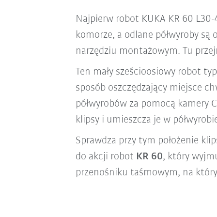
Najpierw robot KUKA KR 60 L30-4
komorze, a odlane półwyroby są 
narzędziu montażowym. Tu przejmu
Ten mały sześcioosiowy robot ty
sposób oszczędzający miejsce ch
półwyrobów za pomocą kamery Co
klipsy i umieszcza je w półwyrobi
Sprawdza przy tym położenie kl
do akcji robot
KR 60
, który wyj
przenośniku taśmowym, na któr