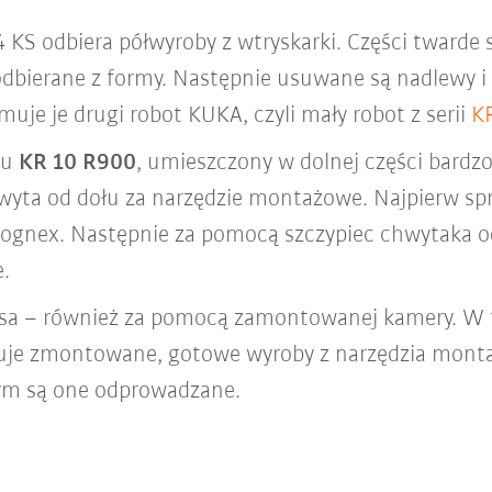
 KS odbiera półwyroby z wtryskarki. Części twarde
odbierane z formy. Następnie usuwane są nadlewy i
je je drugi robot KUKA, czyli mały robot z serii
K
pu
KR 10 R900
, umieszczony w dolnej części bar
wyta od dołu za narzędzie montażowe. Najpierw sp
gnex. Następnie za pomocą szczypiec chwytaka o
e.
ipsa – również za pomocą zamontowanej kamery. 
muje zmontowane, gotowe wyroby z narzędzia monta
ym są one odprowadzane.