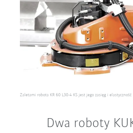
Zaletami robota KR 60 L30-4 KS jest jego zasięg i elastycznoś
Dwa roboty KUK