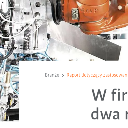
Branże
Raport dotyczący zastosowan
W fi
dwa 