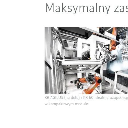
Maksymalny zasi
KR AGILUS (na dole) i KR 60 idealnie uzupełniaj
w kompaktowym module.