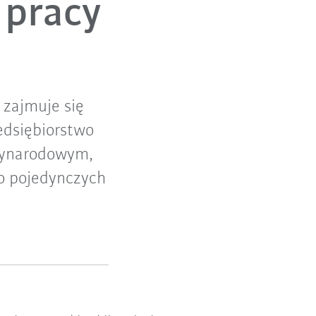
 pracy
 zajmuje się
edsiębiorstwo
zynarodowym,
o pojedynczych