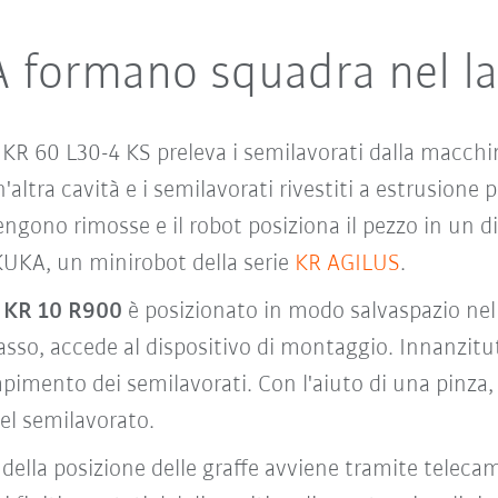
 formano squadra nel l
 60 L30-4 KS preleva i semilavorati dalla macchin
'altra cavità e i semilavorati rivestiti a estrusione 
gono rimosse e il robot posiziona il pezzo in un d
KUKA, un minirobot della serie
KR AGILUS
.
o
KR 10 R900
è posizionato in modo salvaspazio nella
so, accede al dispositivo di montaggio. Innanzitu
mpimento dei semilavorati. Con l'aiuto di una pinza
nel semilavorato.
 della posizione delle graffe avviene tramite teleca