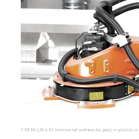
Il KR 60 L30-4 KS convince nel prelievo dei pezzi in plastica in 