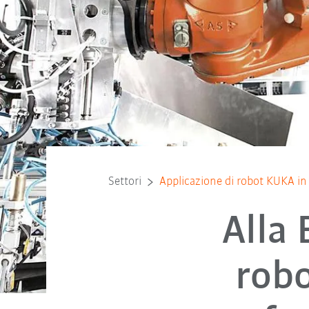
Settori
Applicazione di robot KUKA i
Alla
rob