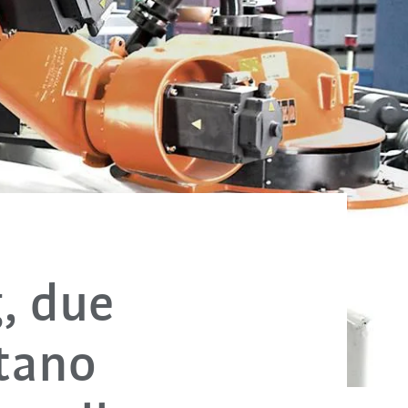
, due
tano