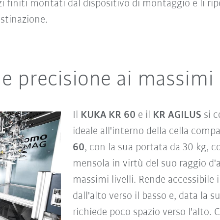
zzi finiti montati dal dispositivo di montaggio e li r
estinazione.
e precisione ai massimi l
Il
KUKA KR 60
e il
KR AGILUS
si 
ideale all'interno della cella comp
60
, con la sua portata da 30 kg, c
mensola in virtù del suo raggio d'az
massimi livelli. Rende accessibile 
dall'alto verso il basso e, data la 
richiede poco spazio verso l'alto. C