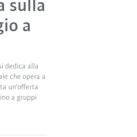
 sulla
io a
i dedica alla
ale che opera a
nta un'offerta
fino a gruppi