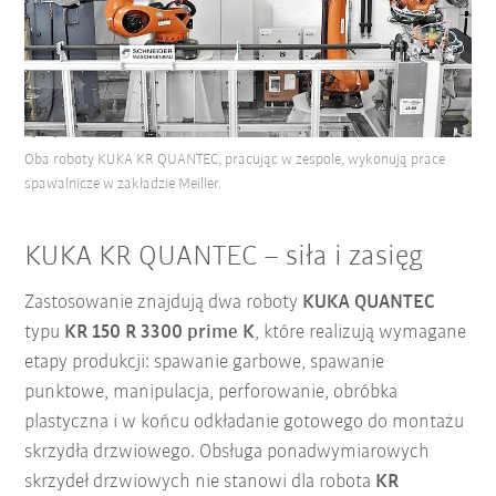
Oba roboty KUKA KR QUANTEC, pracując w zespole, wykonują prace
spawalnicze w zakładzie Meiller.
KUKA KR QUANTEC – siła i zasięg
Zastosowanie znajdują dwa roboty
KUKA QUANTEC
typu
KR 150 R 3300 prime K
, które realizują wymagane
etapy produkcji: spawanie garbowe, spawanie
punktowe, manipulacja, perforowanie, obróbka
plastyczna i w końcu odkładanie gotowego do montażu
skrzydła drzwiowego. Obsługa ponadwymiarowych
skrzydeł drzwiowych nie stanowi dla robota
KR