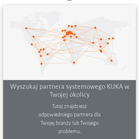
Wyszukaj partnera systemowego KUKA w
Twojej okolicy
Tutaj znajdziesz
odpowiedniego partnera dla
Twojej branży lub Twojego
problemu.