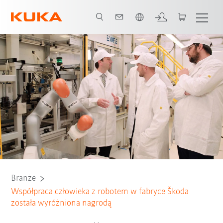
Polski / Polish
Wszyscy partnerzy systemowi
Branże
Współpraca człowieka z robotem w fabryce Škoda
została wyróżniona nagrodą