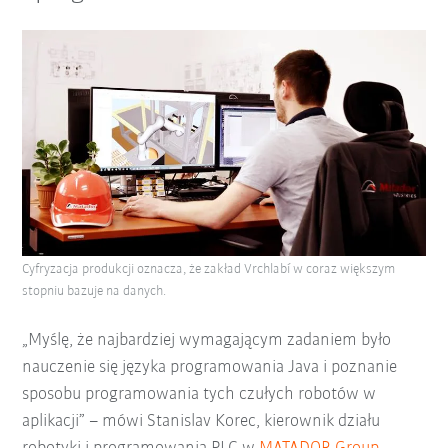
Cyfryzacja produkcji oznacza, że zakład Vrchlabí w coraz większym
stopniu bazuje na danych.
„Myślę, że najbardziej wymagającym zadaniem było
nauczenie się języka programowania Java i poznanie
sposobu programowania tych czułych robotów w
aplikacji” – mówi Stanislav Korec, kierownik działu