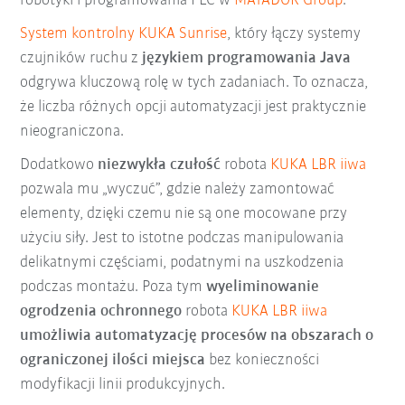
robotyki i programowania PLC w
MATADOR Group
.
System kontrolny KUKA Sunrise
, który łączy systemy
czujników ruchu z
językiem programowania Java
odgrywa kluczową rolę w tych zadaniach. To oznacza,
że liczba różnych opcji automatyzacji jest praktycznie
nieograniczona.
Dodatkowo
niezwykła czułość
robota
KUKA LBR iiwa
pozwala mu „wyczuć”, gdzie należy zamontować
elementy, dzięki czemu nie są one mocowane przy
użyciu siły. Jest to istotne podczas manipulowania
delikatnymi częściami, podatnymi na uszkodzenia
podczas montażu. Poza tym
wyeliminowanie
ogrodzenia ochronnego
robota
KUKA LBR iiwa
umożliwia automatyzację procesów na obszarach o
ograniczonej ilości miejsca
bez konieczności
modyfikacji linii produkcyjnych.