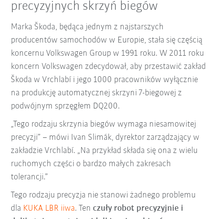
precyzyjnych skrzyń biegów
Marka Škoda,
będąca jednym z najstarszych
producentów samochodów w Europie, stała się częścią
koncernu Volkswagen Group
w 1991 roku. W 2011 roku
koncern Volkswagen zdecydował, aby przestawić zakład
Škoda w Vrchlabí i jego 1000 pracowników wyłącznie
na produkcję automatycznej skrzyni 7-biegowej z
podwójnym sprzęgłem DQ200.
„Tego rodzaju skrzynia biegów wymaga niesamowitej
precyzji” – mówi Ivan Slimák, dyrektor zarządzający w
zakładzie Vrchlabí. „Na przykład składa się ona z wielu
ruchomych części o bardzo małych zakresach
tolerancji.”
Tego rodzaju precyzja nie stanowi żadnego problemu
dla
KUKA LBR iiwa
. Ten
czuły robot
precyzyjnie i