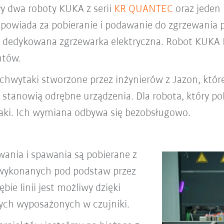
y dwa roboty KUKA z serii
KR QUANTEC
oraz jeden
iada za pobieranie i podawanie do zgrzewania pó
st dedykowana zgrzewarka elektryczna. Robot KUKA
ntów.
wytaki stworzone przez inżynierów z Jazon, które 
tanowią odrębne urządzenia. Dla robota, który pobi
taki. Ich wymiana odbywa się bezobsługowo.
ania i spawania są pobierane z
wykonanych pod podstaw przez
bie linii jest możliwy dzięki
ych wyposażonych w czujniki.