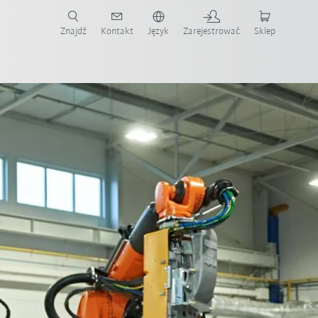
Znajdź
Kontakt
Język
Zarejestrować
Sklep
ż teraz!