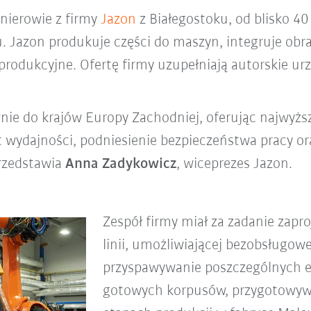
żynierowie z firmy
Jazon
z Białegostoku, od blisko 40
. Jazon produkuje części do maszyn, integruje obra
 produkcyjne. Ofertę firmy uzupełniają autorskie u
ie do krajów Europy Zachodniej, oferując najwyższ
 wydajności, podniesienie bezpieczeństwa pracy o
przedstawia
Anna Zadykowicz
, wiceprezes Jazon.
Zespół firmy miał za zadanie zap
linii, umożliwiającej bezobsługow
przyspawywanie poszczególnych 
gotowych korpusów, przygotowyw