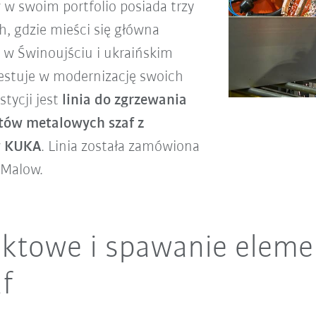
w w swoim portfolio posiada trzy
, gdzie mieści się główna
ż w Świnoujściu i ukraińskim
estuje w modernizację swoich
stycji jest
linia do zgrzewania
tów metalowych szaf z
w KUKA
. Linia została zamówiona
 Malow.
ktowe i spawanie elem
f