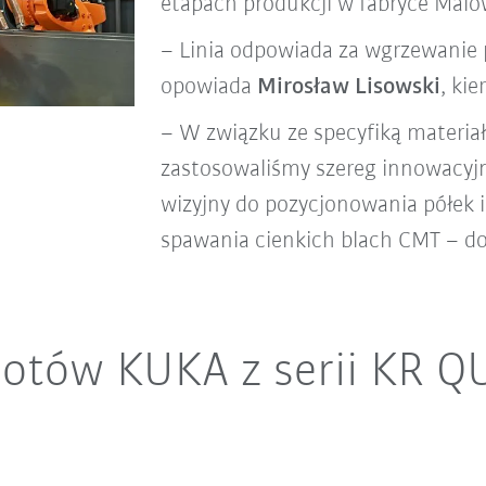
etapach produkcji w fabryce Malo
– Linia odpowiada za wgrzewanie p
opowiada
Mirosław Lisowski
, ki
– W związku ze specyfiką materiału
zastosowaliśmy szereg innowacyjn
wizyjny do pozycjonowania półek 
spawania cienkich blach CMT – d
otów KUKA z serii KR Q