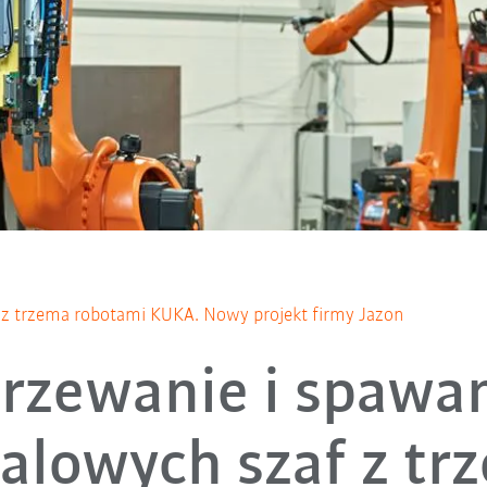
 z trzema robotami KUKA. Nowy projekt firmy Jazon
rzewanie i spawa
alowych szaf z tr