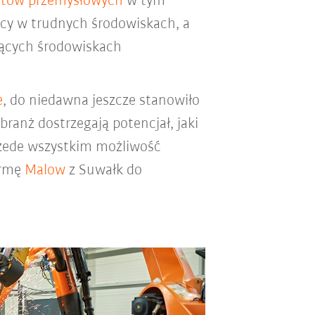
otów przemysłowych
w tym
acy w trudnych środowiskach, a
jących środowiskach
e
, do niedawna jeszcze stanowiło
anż dostrzegają potencjał, jaki
rzede wszystkim możliwość
irmę
Malow
z Suwałk do