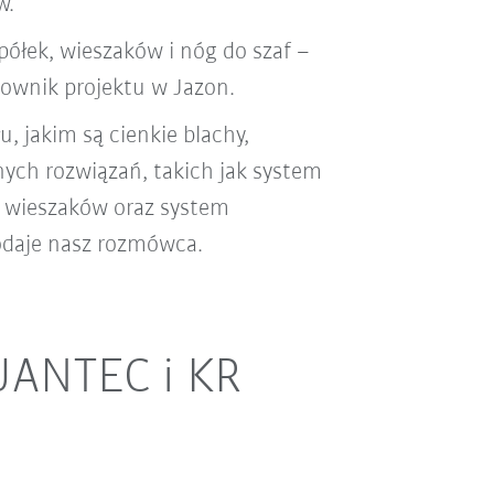
w.
ółek, wieszaków i nóg do szaf –
erownik projektu w Jazon.
, jakim są cienkie blachy,
ych rozwiązań, takich jak system
i wieszaków oraz system
odaje nasz rozmówca.
UANTEC i KR