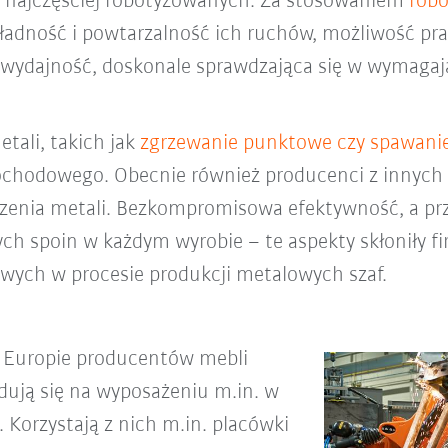
do najczęściej robotyzowanych. Za stosowaniem
rob
ładność i powtarzalność ich ruchów, możliwość pr
h wydajność, doskonale sprawdzająca się w wymaga
tali, takich jak
zgrzewanie punktowe czy spawani
odowego. Obecnie również producenci z innych br
ączenia metali. Bezkompromisowa efektywność, a p
ych spoin w każdym wyrobie – te aspekty skłoniły f
wych w procesie produkcji metalowych szaf.
w Europie producentów mebli
dują się na wyposażeniu m.in. w
 Korzystają z nich m.in. placówki