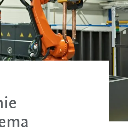
nie
zema