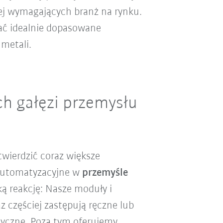
iej wymagających branż na rynku.
ać idealnie dopasowane
 metali.
h gałęzi przemysłu
twierdzić coraz większe
 automatyzacyjne w
przemyśle
ką reakcję: Nasze moduły i
 częściej zastępują ręczne lub
tyczne. Poza tym oferujemy