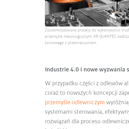
Zautomatyzowane procesy do wykonywania trud
przemyśle metalurgicznym: KR QUANTEC podcza
tarciowego z przemieszaniem.
Industrie 4.0 i nowe wyzwania
W przypadku części z odlewów al
coraz to nowszych koncepcji zape
przemyśle odlewniczym
wyróżnia
systemami sterowania, efektywn
rozwiązań dla procesu odlewnic