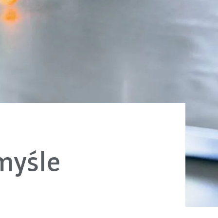
myśle