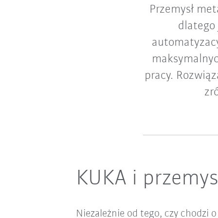
Przemysł meta
dlatego
automatyzacy
maksymalnych
pracy. Rozwią
zr
KUKA i przemys
Niezależnie od tego, czy chodzi