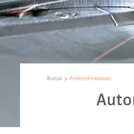
Branże
Przemysł metalowy
Auto