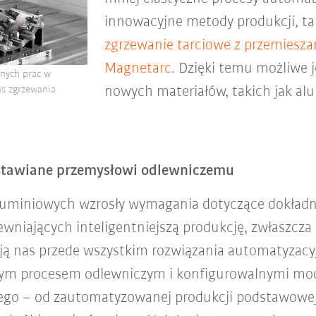
innowacyjne metody produkcji, ta
zgrzewanie tarciowe z przemiesz
Magnetarc
. Dzięki temu możliwe j
nych prac w
nowych materiałów, takich jak al
s zgrzewania
 stawiane przemysłowi odlewniczemu
uminiowych wzrosły wymagania dotyczące dokładnośc
wniających inteligentniejszą produkcję, zwłaszcza
ją nas przede wszystkim rozwiązania automatyzacy
ym procesem odlewniczym i konfigurowalnymi modu
zego – od zautomatyzowanej produkcji podstawow