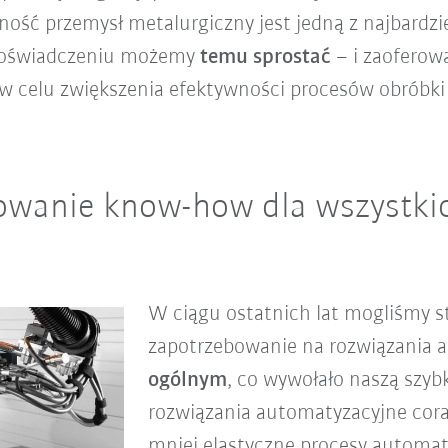
dność przemysł metalurgiczny jest jedną z najbardz
doświadczeniu możemy
temu sprostać
– i zaoferow
 w celu zwiększenia efektywności procesów obróbki
owanie know-how dla wszystkic
W ciągu ostatnich lat mogliśmy s
zapotrzebowanie na rozwiązania
ogólnym
, co wywołało naszą szyb
rozwiązania automatyzacyjne coraz
mniej elastyczne procesy automa