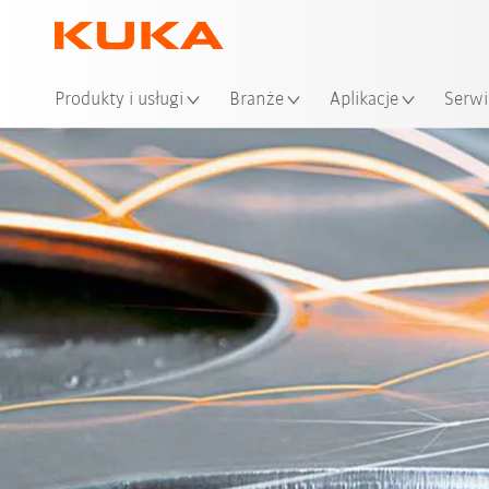
Loka
Produkty i usługi
Branże
Aplikacje
Serwi
K