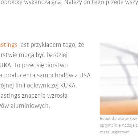
po obróbkę wykańczającą. Należy do tego przede ws
astings
jest przykładem tego, że
rstwie mogą być bardziej
UKA. To przedsiębiorstwo
dla producenta samochodów z USA
wójnej linii odlewniczej KUKA.
astings znacznie wzrosła
ewów aluminiowych.
Robot do warunków 
optymalnie nadaje 
metalurgicznym.