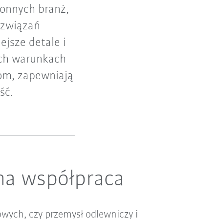
ronnych branż,
ozwiązań
jsze detale i
ych warunkach
om, zapewniają
ść.
lna współpraca
wych, czy przemysł odlewniczy i