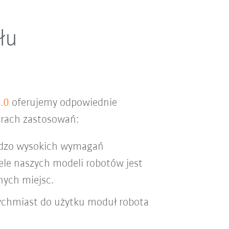
łu
4.0
oferujemy odpowiednie
arach zastosowań:
rdzo wysokich wymagań
le naszych modeli robotów jest
nych miejsc.
tychmiast do użytku moduł robota