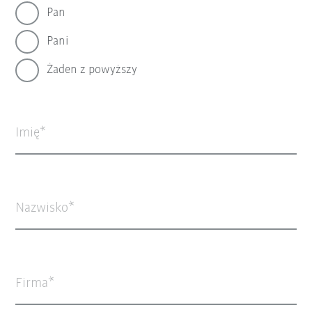
Pan
Pani
Żaden z powyższy
Imię
Nazwisko
Firma