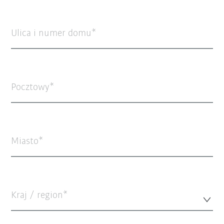
Ulica i numer domu
Pocztowy
Miasto
Kraj / region*