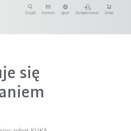
Znajdź
Kontakt
Język
Zarejestrować
Sklep
ż teraz!
a
je się
waniem