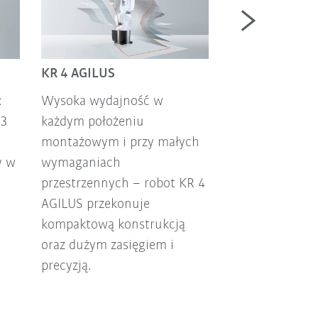
KR 4 AGILUS
KR AGILUS
:
Wysoka wydajność w
Precyzyjny i 
 3
każdym położeniu
robot KR AGILU
montażowym i przy małych
maksymalną sz
y w
wymaganiach
Dowiedz się wię
przestrzennych – robot KR 4
różnych możli
AGILUS przekonuje
zastosowania.
kompaktową konstrukcją
oraz dużym zasięgiem i
precyzją.