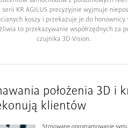
oducentów samochodów z południowych Nie
z serii KR AGILUS precyzyjnie wyjmuje niepo
ucianych koszy i przekazuje je do honownicy 
żliwia to przekazywanie współrzędnych za 
czujnika 3D-Vision.
awania położenia 3D i k
ekonują klientów
Stosowane oprogramowanie symul