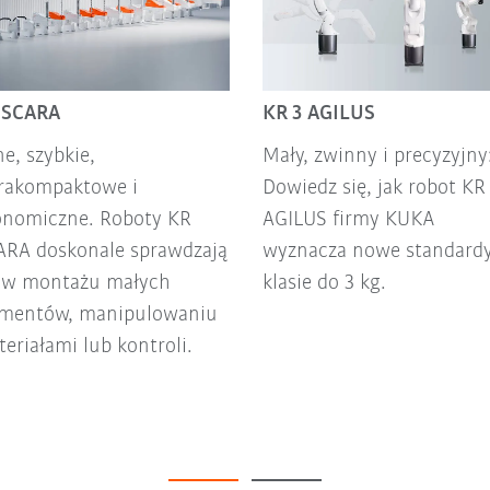
 SCARA
KR 3 AGILUS
ne, szybkie,
Mały, zwinny i precyzyjny
trakompaktowe i
Dowiedz się, jak robot KR
onomiczne. Roboty KR
AGILUS firmy KUKA
ARA doskonale sprawdzają
wyznacza nowe standard
ę w montażu małych
klasie do 3 kg.
ementów, manipulowaniu
eriałami lub kontroli.