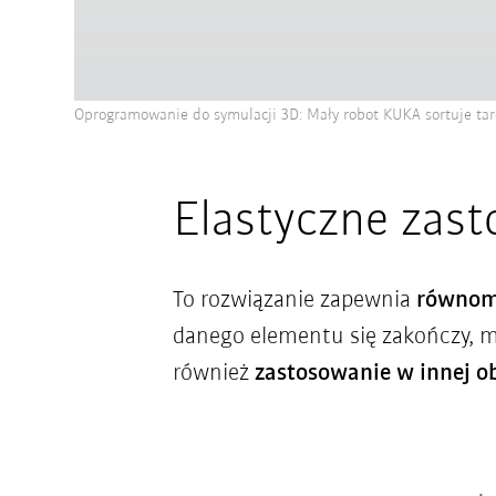
Oprogramowanie do symulacji 3D: Mały robot KUKA sortuje tar
Elastyczne zas
To rozwiązanie zapewnia
równomi
danego elementu się zakończy, m
również
zastosowanie w innej o