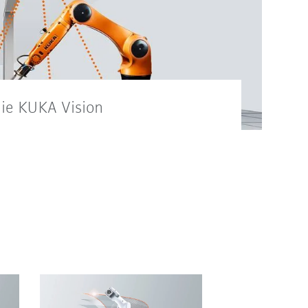
e KUKA Vision
ogramowania do rozpoznawania
 dowiesz się więcej na temat
UKA.VisionTech z wydajnymi
roli jakości itp.