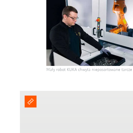
Mały robot KUKA chwyta nieposortowane tarcze 