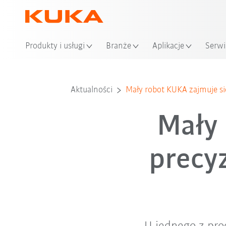
Loka
Produkty i usługi
Branże
Aplikacje
Serwi
Aktualności
Mały robot KUKA zajmuje 
Mały 
precy