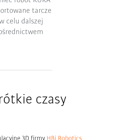
miec robot KUKA
sortowane tarcze
w celu dalszej
pośrednictwem
rótkie czasy
acyjne 3D firmy
HBi Robotics