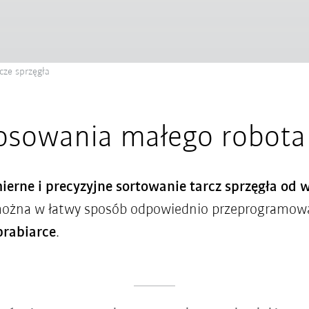
cze sprzęgła
tosowania małego robot
erne i precyzyjne sortowanie tarcz sprzęgła od 
ożna w łatwy sposób odpowiednio przeprogramować
brabiarce
.