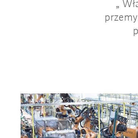
Wła
przemys
p