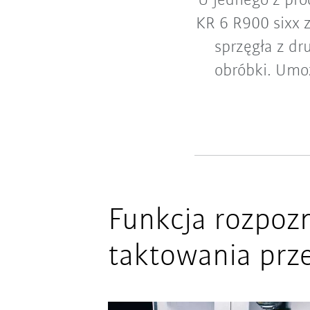
U jednego z pr
KR 6 R900 sixx 
sprzęgła z dr
obróbki. Umo
Funkcja rozpozn
taktowania prz