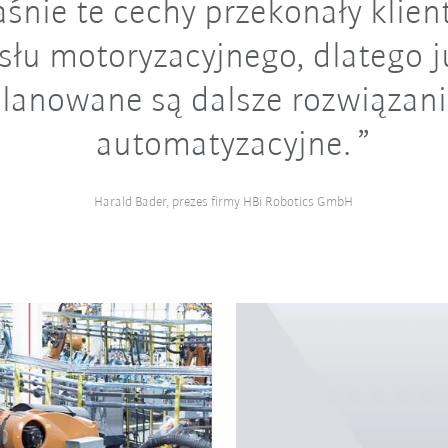
śnie te cechy przekonały klien
łu motoryzacyjnego, dlatego j
lanowane są dalsze rozwiązan
automatyzacyjne.
Harald Bader, prezes firmy HBi Robotics GmbH