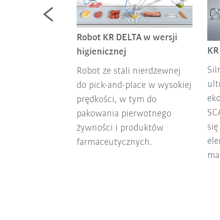
Robot KR DELTA w wersji
KR
higienicznej
ecyzyjny, lekki
Sil
Robot ze stali nierdzewnej
aczony do prac
ul
do pick-and-place w wysokiej
 o wysokim
ek
prędkości, w tym do
ości – na pewno
SC
pakowania pierwotnego
nać! Aby to
si
żywności i produktów
 ten link.
el
farmaceutycznych.
mat