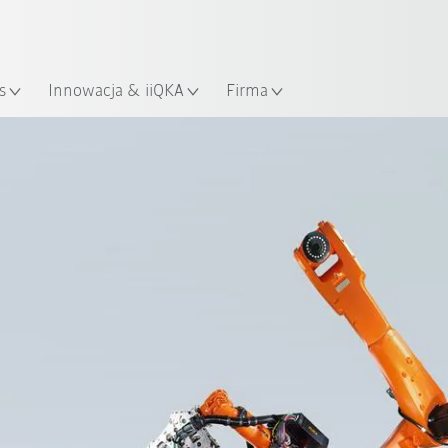
Polski / Polish
KUKA Robot Guide!
lizacja
Odwiedź KUKA Robot Guide ju
s
Innowacja & iiQKA
Firma