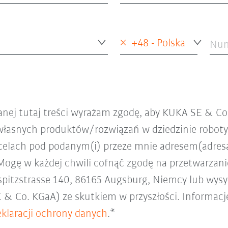
×
+48 - Polska
Num
nej tutaj treści wyrażam zgodę, aby KUKA SE & C
łasnych produktów/rozwiązań w dziedzinie robotyk
celach pod podanym(i) przeze mnie adresem(adresa
gę w każdej chwili cofnąć zgodę na przetwarzani
pitzstrasse 140, 86165 Augsburg, Niemcy lub wysył
& Co. KGaA) ze skutkiem w przyszłości. Informacj
eklaracji ochrony danych
.*