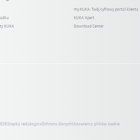
my.KUKA: Twój cyfrowy portal klienta
padku
KUKA Xpert
ty KUKA
Download Center
2026
Stopka redakcyjna
Ochrona danych
Ustawienia plików cookie