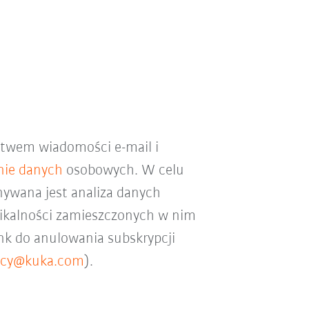
ctwem wiadomości e-mail i
nie danych
osobowych. W celu
nywana jest analiza danych
klikalności zamieszczonych w nim
ink do anulowania subskrypcji
vacy@kuka.com
).