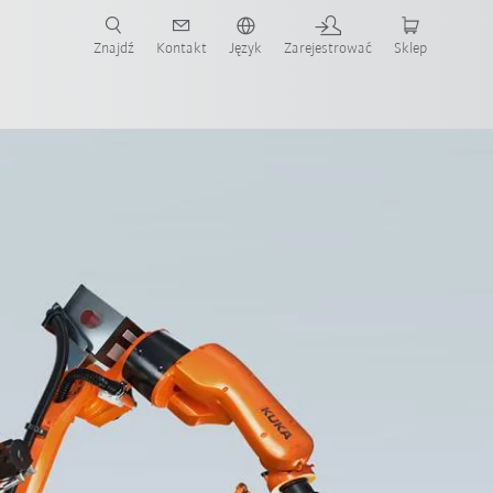
Znajdź
Kontakt
Język
Zarejestrować
Sklep
ż teraz!