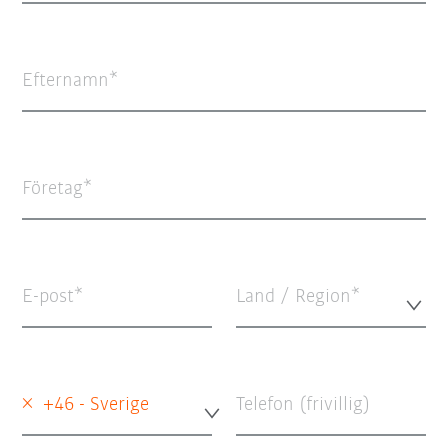
Efternamn
Företag
E-post
Land / Region*
×
+46 - Sverige
Telefon (frivillig)