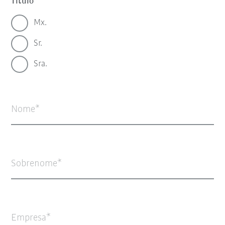
Título
Mx.
Sr.
Sra.
Nome
Sobrenome
Empresa