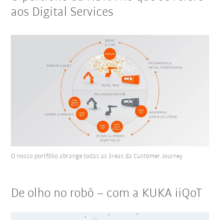
aos Digital Services
O nosso portfólio abrange todas as áreas da Customer Journey
De olho no robô – com a KUKA iiQoT