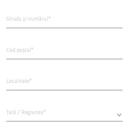
Strada şi numărul
Cod poștal
Localitate
Țară / Regiunea*