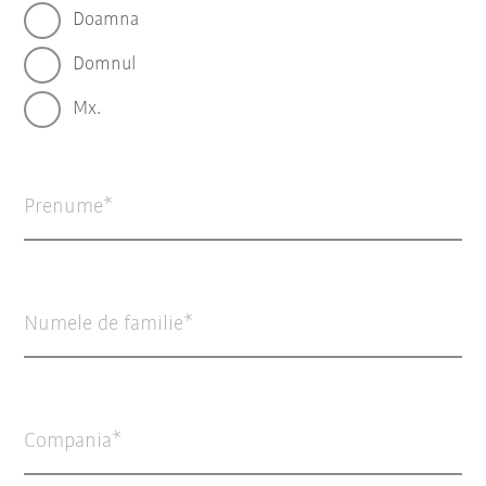
Doamna
Domnul
Mx.
Prenume
Numele de familie
Compania